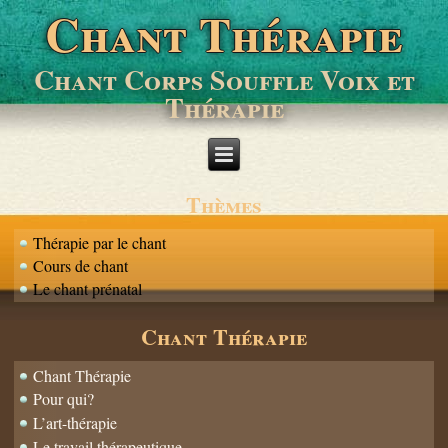
Chant Thérapie
Chant Corps Souffle Voix et
Thérapie
Thèmes
Thérapie par le chant
Cours de chant
Le chant prénatal
Chant Thérapie
Chant Thérapie
Pour qui?
L’art-thérapie
Le travail thérapeutique