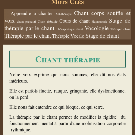
Mots Clés
Chant corps souffle et
Apprendre à chanter
Art-thérapie
voix
Stage de
Cours de chant
chant prénatal
Chant thérapie
Haptonomie
thérapie par le chant
Vocologie
Thérapeutique chant
Thérapie chant
Thérapie par le chant
Stage de chant
Thérapie Vocale
Chant thérapie
Notre voix exprime qui nous sommes, elle dit nos états
intérieurs.
Elle est parfois fluette, rauque, grinçante, elle dysfonctionne,
on la perd.
Elle nous fait entendre ce qui bloque, ce qui serre.
La thérapie par le chant permet de modifier la rigidité du
fonctionnement mental à partir d'une mobilisation corporelle
rythmique.